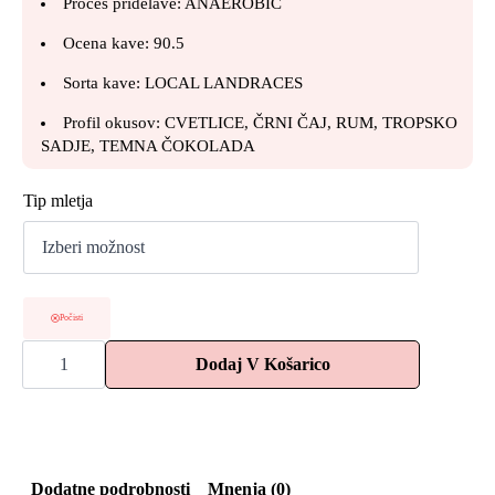
Proces pridelave: ANAEROBIC
Ocena kave: 90.5
Sorta kave: LOCAL LANDRACES
Profil okusov: CVETLICE, ČRNI ČAJ, RUM, TROPSKO
SADJE, TEMNA ČOKOLADA
Tip mletja
Počisti
Kava
Dodaj V Košarico
Etiopija
|
SIDAMO
SHANTAWEWNY
količina
Dodatne podrobnosti
Mnenja (0)